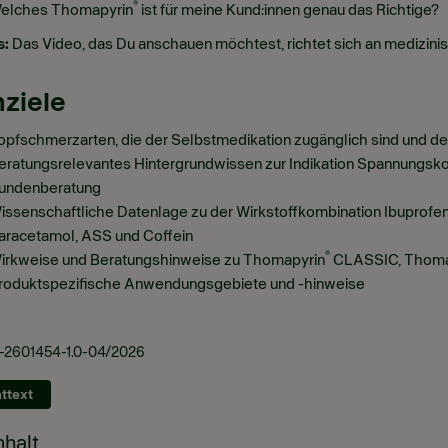
®
elches Thomapyrin
ist für meine Kund:innen genau das Richtige?
s:
Das Video, das Du anschauen möchtest, richtet sich an medizini
ziele
opfschmerzarten, die der Selbstmedikation zugänglich sind und de
eratungsrelevantes Hintergrundwissen zur Indikation Spannungsko
undenberatung
issenschaftliche Datenlage zu der Wirkstoffkombination Ibuprofen
aracetamol, ASS und Coffein
®
irkweise und Beratungshinweise zu Thomapyrin
CLASSIC, Thoma
roduktspezifische Anwendungsgebiete und -hinweise
-2601454-1.0-04/2026
httext
nhalt