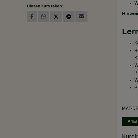
W
Diesen Kurs teilen:
Hinwei
Lern
K
B
K
W
P
W
P
MAT-DE
Pflic
Kursi