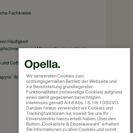
sche Fachkreise.
ren Häufigkeit
pfschmerzen und Migräne für eine optimale
 und Coffein sowie der Dreier-Kombination aus
®
Wir verwenden Cookies zum
®
pyrin
INTENSIV und Thomapyrin
TENSION DUO
ordnungsgemäßen Betrieb der Webseite und
zur Bereitstellung grundlegender
Funktionalitäten (notwendige Cookies) aufgrund
eines damit gegebenen berechtigten
Interesses gemäß Art 6 Abs. 1 S. 1 lit. f DSGVO.
Darüber hinaus verwenden wir Cookies und
Trackingfunktionen nur, soweit Sie uns Ihr
Einverständnis hierzu erteilt haben. Über den
Button „Cookieliste & Einzelauswahl“ erhalten
Sie Informationen zu allen Cookies und somit