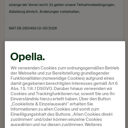
solange der Vorrat reicht. Es gelten unsere Teilnahmebedingungen.
Abbildung ähnlich. Änderungen vorbehalten.
MAT-DE-2601462-1.0-05/2026
Pflichttext
Kursinhalt
Wir verwenden Cookies zum ordnungsgemäßen Betrieb
der Webseite und zur Bereitstellung grundlegender
Funktionalitäten (notwendige Cookies) aufgrund eines
Was empfiehlst du bei Kopfschmerzen oder
damit gegebenen berechtigten Interesses gemäß Art 6
Migräne?
Abs. 1 S. 1 lit. f DSGVO. Darüber hinaus verwenden wir
Cookies und Trackingfunktionen nur, soweit Sie uns Ihr
Abschlussquiz Thomapyrin®
Einverständnis hierzu erteilt haben. Über den Button
„Cookieliste & Einzelauswahl“ erhalten Sie
Informationen zu allen Cookies und somit zum
Umfrage Thomapyrin®
Einwilligungsinhalt des Buttons „Allen Cookies direkt
zustimmen“ und/oder können einzelne Cookies
auswählen und nur diesen zustimmen. Weiteres
Vielen Dank für deine Teilnahme