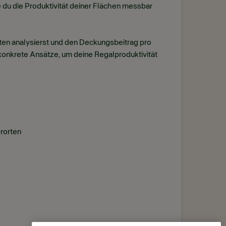
 du die Produktivität deiner Flächen messbar
en analysierst und den Deckungsbeitrag pro
konkrete Ansätze, um deine Regalproduktivität
rorten