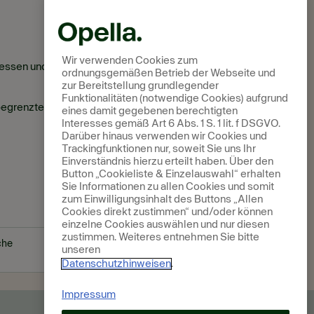
Wir verwenden Cookies zum
ssen und steuern, Sortiment datenbasiert
ordnungsgemäßen Betrieb der Webseite und
zur Bereitstellung grundlegender
Funktionalitäten (notwendige Cookies) aufgrund
er begrenzten Fläche das Maximum herausholst!
eines damit gegebenen berechtigten
Interesses gemäß Art 6 Abs. 1 S. 1 lit. f DSGVO.
Darüber hinaus verwenden wir Cookies und
Trackingfunktionen nur, soweit Sie uns Ihr
Einverständnis hierzu erteilt haben. Über den
Button „Cookieliste & Einzelauswahl“ erhalten
Sie Informationen zu allen Cookies und somit
zum Einwilligungsinhalt des Buttons „Allen
Cookies direkt zustimmen“ und/oder können
einzelne Cookies auswählen und nur diesen
zustimmen. Weiteres entnehmen Sie bitte
che
unseren
Datenschutzhinweisen
.
Impressum