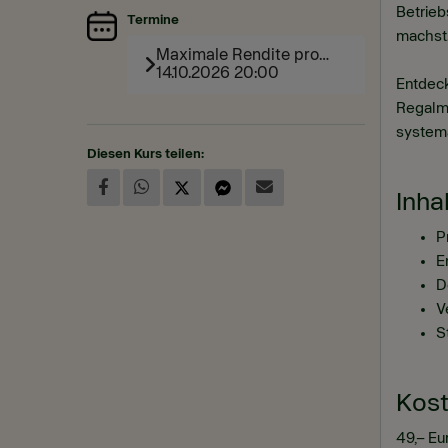
Betrieb
Termine
machst
Maximale Rendite pro
Regalmeter: So
14.10.2026 20:00
Entdeck
optimierst du deine
Verkaufsfläche
Regalme
systema
Diesen Kurs teilen:
Inha
P
E
D
V
S
Kos
49,– Eu