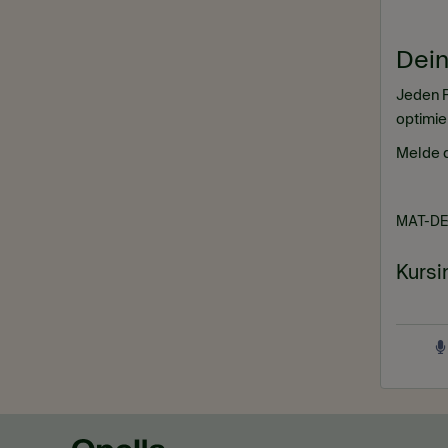
Dein
Jeden R
optimie
Melde d
MAT-DE-
Kursi