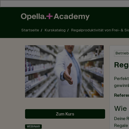
Zum Hauptinhalt wechseln
Startseite
Kurskatalog
Regalproduktivität von Frei- & Si
Betrieb
Rega
Perfekt
gewinnb
Refere
Wie 
Zum Kurs
Deine R
Regale 
WEBINAR